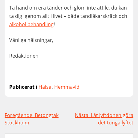
Ta hand om era tänder och glöm inte att le, du kan
ta dig igenom allt i livet – både tandläkarskräck och
alkohol behandling
!
Vänliga hälsningar,
Redaktionen
Publicerat i
Hälsa
,
Hemmavid
Inläggsnavigering
Föregående:
Betongtak
Nästa:
Låt lyftdonen göra
Stockholm
det tunga lyftet