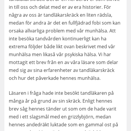
in till oss och delat med er av era historier. För
några av oss är tandläkarskräck en liten rädsla,
medan för andra är det en fullfjädrad fobi som kan
orsaka allvarliga problem med vår munhälsa. Att
inte besöka tandvården kontinuerligt kan ha
extrema följder både likt ovan beskrivet med vår
munhälsa men likaså vår psykiska hälsa. Vi har
mottagit ett brev från en av våra läsare som delar
med sig av sina erfarenheter av tandläkarskräck
och hur det påverkade hennes munhälsa.
Läsaren i fråga hade inte besökt tandläkaren på
många år på grund av sin skräck. Enligt hennes
brev såg hennes tänder ut som om de hade varit
med i ett slagsmål med en grizzlybjörn, medan
hennes andedräkt luktade som en gammal ost på