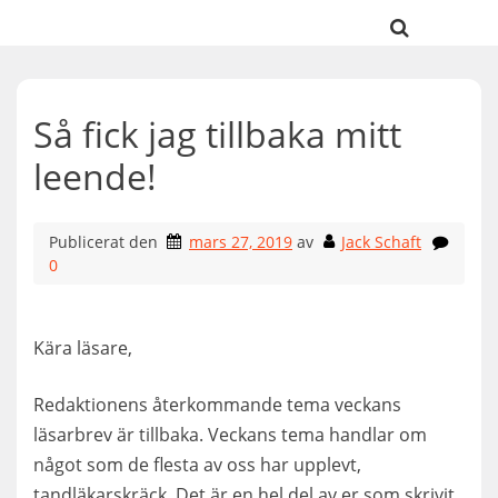
Hoppa
till
innehåll
Så fick jag tillbaka mitt
leende!
Publicerat den
mars 27, 2019
av
Jack Schaft
0
Kära läsare,
Redaktionens återkommande tema veckans
läsarbrev är tillbaka. Veckans tema handlar om
något som de flesta av oss har upplevt,
tandläkarskräck. Det är en hel del av er som skrivit