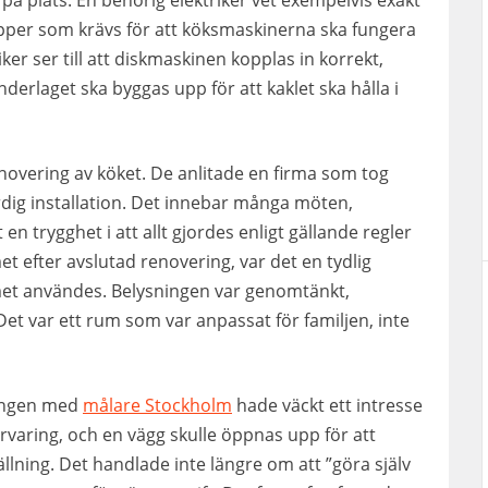
på plats. En behörig elektriker vet exempelvis exakt
pper som krävs för att köksmaskinerna ska fungera
er ser till att diskmaskinen kopplas in korrekt,
nderlaget ska byggas upp för att kaklet ska hålla i
enovering av köket. De anlitade en firma som tog
färdig installation. Det innebar många möten,
en trygghet i att allt gjordes enligt gällande regler
efter avslutad renovering, var det en tydlig
mmet användes. Belysningen var genomtänkt,
et var ett rum som var anpassat för familjen, inte
eringen med
målare Stockholm
hade väckt ett intresse
örvaring, och en vägg skulle öppnas upp för att
lning. Det handlade inte längre om att ”göra själv