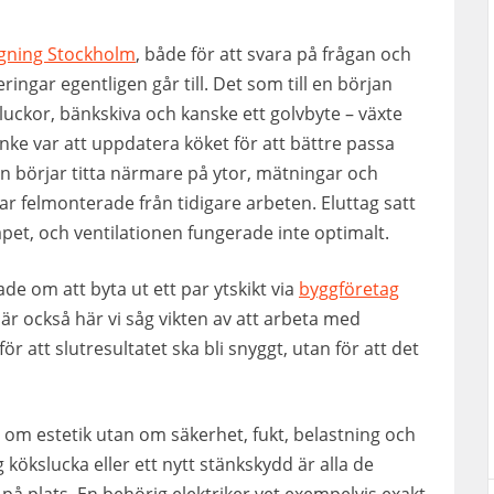
ggning Stockholm
, både för att svara på frågan och
eringar egentligen går till. Det som till en början
luckor, bänkskiva och kanske ett golvbyte – växte
nke var att uppdatera köket för att bättre passa
n börjar titta närmare på ytor, mätningar och
var felmonterade från tidigare arbeten. Eluttag satt
tapet, och ventilationen fungerade inte optimalt.
ade om att byta ut ett par ytskikt via
byggföretag
 är också här vi såg vikten av att arbeta med
r att slutresultatet ska bli snyggt, utan för att det
ra om estetik utan om säkerhet, fukt, belastning och
 kökslucka eller ett nytt stänkskydd är alla de