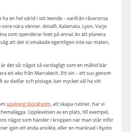
ha en hel värld i sitt leende – varifrån råvarorna
ore nära vänner. Amalfi. Kalamata. Lyon. Varje
såna som spenderar livet på annat än att planera
insåg att det vi smakade egentligen inte var maten,
 är det så: något så vardagligt som en måltid bär
vara ett eko från Marrakech. Ett vin – ett sus genom
t av dadlar och pistage, kan mycket väl ha sitt
 som
spolning Stockholm
, att skapa rutiner, har vi
schemalägga. Upplevelsen av en plats, till exempel,
t finns något som händer i kroppen när man står inför
nner igen ett enda ansikte, eller en marknad i Kyoto