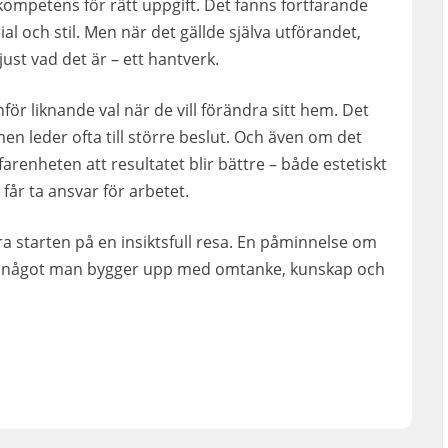
kompetens för rätt uppgift. Det fanns fortfarande
erial och stil. Men när det gällde själva utförandet,
just vad det är – ett hantverk.
för liknande val när de vill förändra sitt hem. Det
n leder ofta till större beslut. Och även om det
rfarenheten att resultatet blir bättre – både estetiskt
får ta ansvar för arbetet.
ara starten på en insiktsfull resa. En påminnelse om
tan något man bygger upp med omtanke, kunskap och