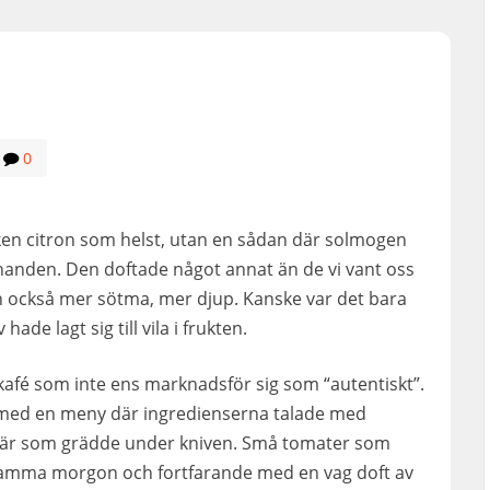
0
lken citron som helst, utan en sådan där solmogen
handen. Den doftade något annat än de vi vant oss
men också mer sötma, mer djup. Kanske var det bara
de lagt sig till vila i frukten.
kafé som inte ens marknadsför sig som “autentiskt”.
 med en meny där ingredienserna talade med
isär som grädde under kniven. Små tomater som
 samma morgon och fortfarande med en vag doft av