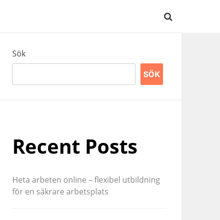
Sök
SÖK
Recent Posts
Heta arbeten online – flexibel utbildning
för en säkrare arbetsplats