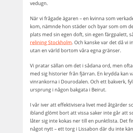
vedugn.
När vi frågade ägaren – en kvinna som verkade 
kom, nämnde hon städer och byar som om de v
plats med sin egen doft, sin egen färgpalett, 
relining Stockholm
. Och kanske var det då vi 
utan en värld bortom våra egna gränser.
Vi pratar sällan om det i sådana ord, men ofta
med sig historier från fjärran. En krydda kan 
vinrankorna i Dourodalen. Och ett bakverk, fyll
ursprung i någon bakgata i Beirut.
I vår iver att effektivisera livet med åtgärder
ibland glömt bort att vissa saker inte går att 
låter sig inte kokas ner till en punktlista. De
något nytt – ett torg i Lissabon där du inte kä