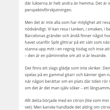
där lukterna är helt andra än hemma. Det är in
perspektivförskjutningen.
Men det är inte alla som har möjlighet att resa 
nödvändigt. Vi kan resa i tanken, i smaken, i b
Barcelonas gränder och ändå finner något hon i
havet utanför Split glittrar på ett sätt som nä
stanna upp mitt i en regnig tisdag och inse at
– den är en påminnelse om att vi är levande.
Det finns ett slags glädje som inte skriker. 
spelas på en gammal gitarr och känner igen någ
när någon berättar om en plats där tiden rör
om det är det man själv söker – ett långsammare
Allt detta började med en citron (lite som min
vet). Men kanske handlade det aldrig om citro