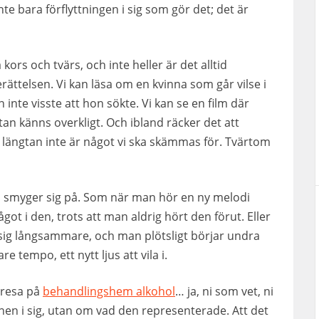
te bara förflyttningen i sig som gör det; det är
kors och tvärs, och inte heller är det alltid
erättelsen. Vi kan läsa om en kvinna som går vilse i
nte visste att hon sökte. Vi kan se en film där
stan känns overkligt. Och ibland räcker det att
t längtan inte är något vi ska skämmas för. Tvärtom
Den smyger sig på. Som när man hör en ny melodi
ot i den, trots att man aldrig hört den förut. Eller
 sig långsammare, och man plötsligt börjar undra
 tempo, ett nytt ljus att vila i.
 resa på
behandlingshem alkohol
… ja, ni som vet, ni
nen i sig, utan om vad den representerade. Att det