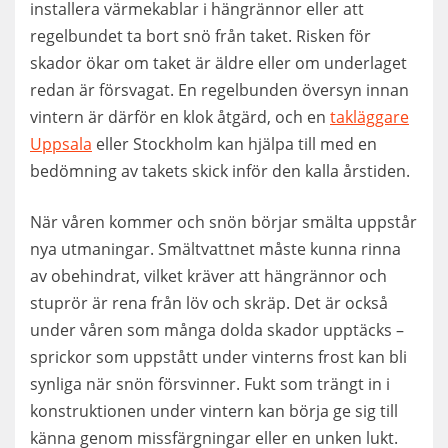
installera värmekablar i hängrännor eller att
regelbundet ta bort snö från taket. Risken för
skador ökar om taket är äldre eller om underlaget
redan är försvagat. En regelbunden översyn innan
vintern är därför en klok åtgärd, och en
takläggare
Uppsala
eller Stockholm kan hjälpa till med en
bedömning av takets skick inför den kalla årstiden.
När våren kommer och snön börjar smälta uppstår
nya utmaningar. Smältvattnet måste kunna rinna
av obehindrat, vilket kräver att hängrännor och
stuprör är rena från löv och skräp. Det är också
under våren som många dolda skador upptäcks –
sprickor som uppstått under vinterns frost kan bli
synliga när snön försvinner. Fukt som trängt in i
konstruktionen under vintern kan börja ge sig till
känna genom missfärgningar eller en unken lukt.