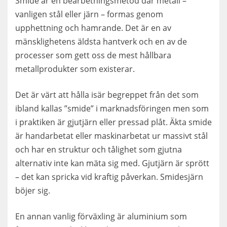
Smide är en bearbetningsmetod där metall –
vanligen stål eller järn – formas genom
upphettning och hamrande. Det är en av
mänsklighetens äldsta hantverk och en av de
processer som gett oss de mest hållbara
metallprodukter som existerar.
Det är värt att hålla isär begreppet från det som
ibland kallas ”smide” i marknadsföringen men som
i praktiken är gjutjärn eller pressad plåt. Äkta smide
är handarbetat eller maskinarbetat ur massivt stål
och har en struktur och tålighet som gjutna
alternativ inte kan mäta sig med. Gjutjärn är sprött
– det kan spricka vid kraftig påverkan. Smidesjärn
böjer sig.
En annan vanlig förväxling är aluminium som