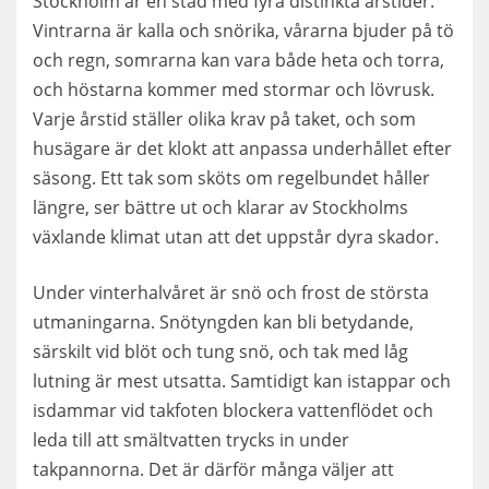
Stockholm är en stad med fyra distinkta årstider.
Vintrarna är kalla och snörika, vårarna bjuder på tö
och regn, somrarna kan vara både heta och torra,
och höstarna kommer med stormar och lövrusk.
Varje årstid ställer olika krav på taket, och som
husägare är det klokt att anpassa underhållet efter
säsong. Ett tak som sköts om regelbundet håller
längre, ser bättre ut och klarar av Stockholms
växlande klimat utan att det uppstår dyra skador.
Under vinterhalvåret är snö och frost de största
utmaningarna. Snötyngden kan bli betydande,
särskilt vid blöt och tung snö, och tak med låg
lutning är mest utsatta. Samtidigt kan istappar och
isdammar vid takfoten blockera vattenflödet och
leda till att smältvatten trycks in under
takpannorna. Det är därför många väljer att