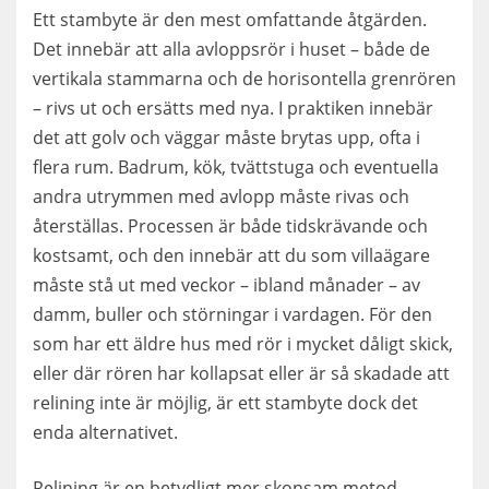
Ett stambyte är den mest omfattande åtgärden.
Det innebär att alla avloppsrör i huset – både de
vertikala stammarna och de horisontella grenrören
– rivs ut och ersätts med nya. I praktiken innebär
det att golv och väggar måste brytas upp, ofta i
flera rum. Badrum, kök, tvättstuga och eventuella
andra utrymmen med avlopp måste rivas och
återställas. Processen är både tidskrävande och
kostsamt, och den innebär att du som villaägare
måste stå ut med veckor – ibland månader – av
damm, buller och störningar i vardagen. För den
som har ett äldre hus med rör i mycket dåligt skick,
eller där rören har kollapsat eller är så skadade att
relining inte är möjlig, är ett stambyte dock det
enda alternativet.
Relining är en betydligt mer skonsam metod.