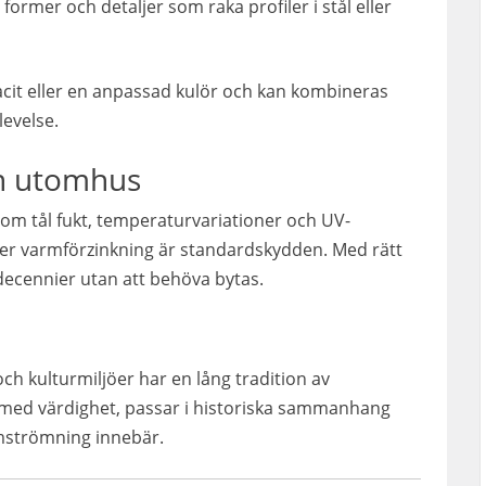
 former och detaljer som raka profiler i stål eller
acit eller en anpassad kulör och kan kombineras
levelse.
en utomhus
m tål fukt, temperaturvariationer och UV-
jöer varmförzinkning är standardskydden. Med rätt
decennier utan att behöva bytas.
och kulturmiljöer har en lång tradition av
 med värdighet, passar i historiska sammanhang
mströmning innebär.