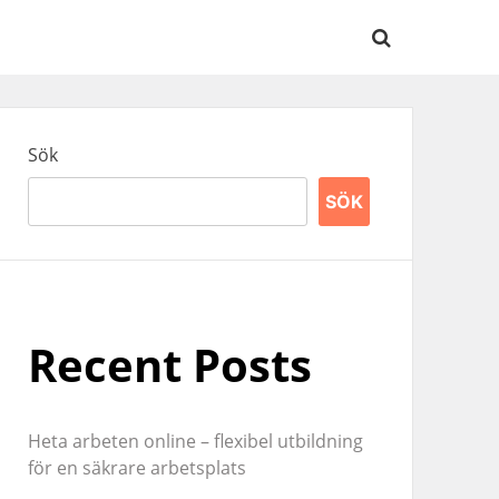
Sök
SÖK
Recent Posts
Heta arbeten online – flexibel utbildning
för en säkrare arbetsplats