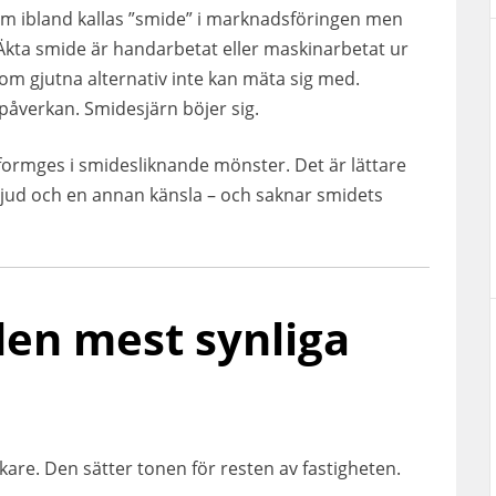
 som ibland kallas ”smide” i marknadsföringen men
. Äkta smide är handarbetat eller maskinarbetat ur
som gjutna alternativ inte kan mäta sig med.
g påverkan. Smidesjärn böjer sig.
formges i smidesliknande mönster. Det är lättare
 ljud och en annan känsla – och saknar smidets
den mest synliga
are. Den sätter tonen för resten av fastigheten.