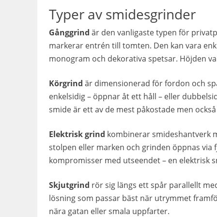
Typer av smidesgrinder
Gånggrind
är den vanligaste typen för priva
markerar entrén till tomten. Den kan vara enk
monogram och dekorativa spetsar. Höjden vari
Körgrind
är dimensionerad för fordon och spän
enkelsidig – öppnar åt ett håll – eller dubbelsid
smide är ett av de mest påkostade men också 
Elektrisk grind
kombinerar smideshantverk m
stolpen eller marken och grinden öppnas via fjä
kompromisser med utseendet – en elektrisk s
Skjutgrind
rör sig längs ett spår parallellt m
lösning som passar bäst när utrymmet framfö
nära gatan eller smala uppfarter.