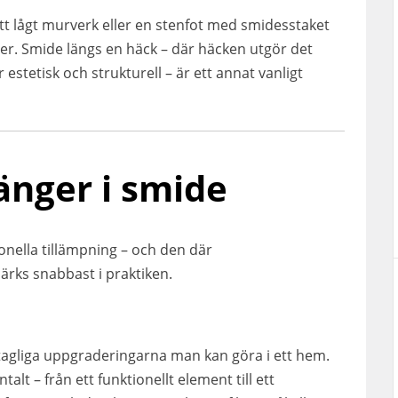
t lågt murverk eller en stenfot med smidesstaket
arter. Smide längs en häck – där häcken utgör det
estetisk och strukturell – är ett annat vanligt
änger i smide
nella tillämpning – och den där
märks snabbast i praktiken.
tagliga uppgraderingarna man kan göra i ett hem.
lt – från ett funktionellt element till ett