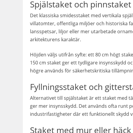
Spjälstaket och pinnstaket
Det klassiska smidesstaket med vertikala spjälo
villatomter, offentliga miljöer och historiska 
lansspetsar, liljor eller mer utarbetade orn
arkitekturens karaktär.
Höjden väljs utifrån syfte: ett 80 cm högt sta
150 cm staket ger ett tydligare insynsskydd oc
högre används för säkerhetskritiska tillämpni
Fyllningsstaket och gitters
Alternativet till spjälstaket är ett staket med t
ger mer insynsskydd. Det används ofta runt poo
industrifastigheter där ett funktionellt skydd
Staket med mur eller häck