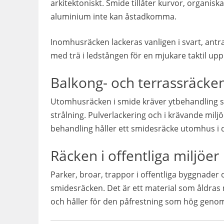
arkitektoniskt. Smide tillåter kurvor, organiska
aluminium inte kan åstadkomma.
Inomhusräcken lackeras vanligen i svart, antr
med trä i ledstången för en mjukare taktil upp
Balkong- och terrassräck
Utomhusräcken i smide kräver ytbehandling so
strålning. Pulverlackering och i krävande mil
behandling håller ett smidesräcke utomhus i 
Räcken i offentliga miljöer
Parker, broar, trappor i offentliga byggnader 
smidesräcken. Det är ett material som åldras
och håller för den påfrestning som hög geno