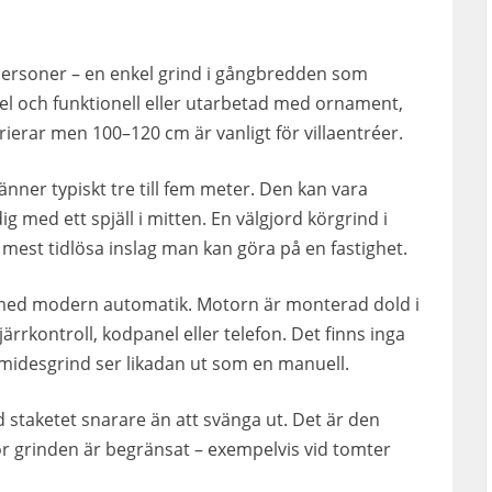
tpersoner – en enkel grind i gångbredden som
el och funktionell eller utarbetad med ornament,
erar men 100–120 cm är vanligt för villaentréer.
ner typiskt tre till fem meter. Den kan vara
ig med ett spjäll i mitten. En välgjord körgrind i
mest tidlösa inslag man kan göra på en fastighet.
ed modern automatik. Motorn är monterad dold i
rrkontroll, kodpanel eller telefon. Det finns inga
midesgrind ser likadan ut som en manuell.
ed staketet snarare än att svänga ut. Det är den
r grinden är begränsat – exempelvis vid tomter