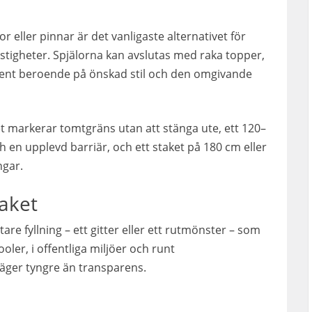
r eller pinnar är det vanligaste alternativet för
fastigheter. Spjälorna kan avslutas med raka topper,
ament beroende på önskad stil och den omgivande
ket markerar tomtgräns utan att stänga ute, ett 120–
h en upplevd barriär, och ett staket på 180 cm eller
ngar.
taket
ätare fyllning – ett gitter eller ett rutmönster – som
ler, i offentliga miljöer och runt
 väger tyngre än transparens.