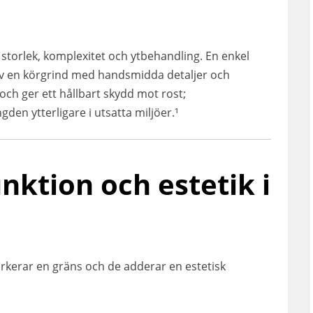
: storlek, komplexitet och ytbehandling. En enkel
v en körgrind med handsmidda detaljer och
ch ger ett hållbart skydd mot rost;
den ytterligare i utsatta miljöer.¹
nktion och estetik i
arkerar en gräns och de adderar en estetisk