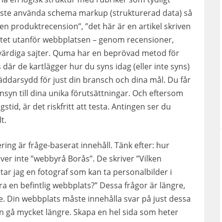
måste använda schema markup (strukturerad data) så
r en produktrecension”, ”det här är en artikel skriven
itet utanför webbplatsen – genom recensioner,
ärdiga sajter. Quma har en beprövad metod för
 där de kartlägger hur du syns idag (eller inte syns)
räddarsydd för just din bransch och dina mål. Du får
nsyn till dina unika förutsättningar. Och eftersom
tid, är det riskfritt att testa. Antingen ser du
t.
ing är fråge-baserat innehåll. Tänk efter: hur
iver inte ”webbyrå Borås”. De skriver ”Vilken
tar jag en fotograf som kan ta personalbilder i
ra en befintlig webbplats?” Dessa frågor är längre,
. Din webbplats måste innehålla svar på just dessa
n gå mycket längre. Skapa en hel sida som heter