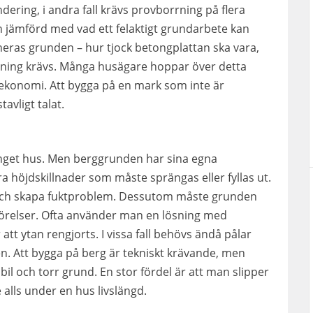
dering, i andra fall krävs provborrning på flera
n jämförd med vad ett felaktigt grundarbete kan
oneras grunden – hur tjock betongplattan ska vara,
ning krävs. Många husägare hoppar över detta
k ekonomi. Att bygga på en mark som inte är
avligt talat.
 inget hus. Men berggrunden har sina egna
 höjdskillnader som måste sprängas eller fyllas ut.
 och skapa fuktproblem. Dessutom måste grunden
rörelser. Ofta använder man en lösning med
tt ytan rengjorts. I vissa fall behövs ändå pålar
en. Att bygga på berg är tekniskt krävande, men
il och torr grund. En stor fördel är att man slipper
e alls under en hus livslängd.