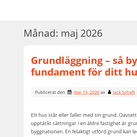
Hoppa
till
innehåll
Månad:
maj 2026
Grundläggning – så byg
fundament för ditt h
Publicerat den
maj 13, 2026
av
Jack Schaft
Ett hus står eller faller med sin grund. Oavset
upptäckt sättningar i en äldre fastighet är gr
byggnationen. En felaktigt utförd grund kan led