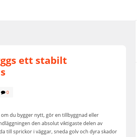
gs ett stabilt
us
0
t om du bygger nytt, gör en tillbyggnad eller
undläggningen den absolut viktigaste delen av
a till sprickor i väggar, sneda golv och dyra skador