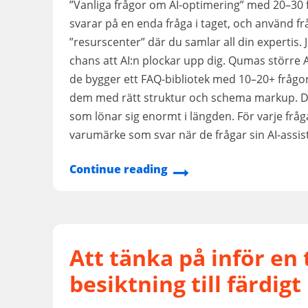
”Vanliga frågor om AI-optimering” med 20–30 f
svarar på en enda fråga i taget, och använd f
”resurscenter” där du samlar all din expertis. 
chans att AI:n plockar upp dig. Qumas större 
de bygger ett FAQ-bibliotek med 10–20+ frågor
dem med rätt struktur och schema markup. De
som lönar sig enormt i längden. För varje fråg
varumärke som svar när de frågar sin AI-assis
Continue reading
Att tänka på inför en
besiktning till färdigt