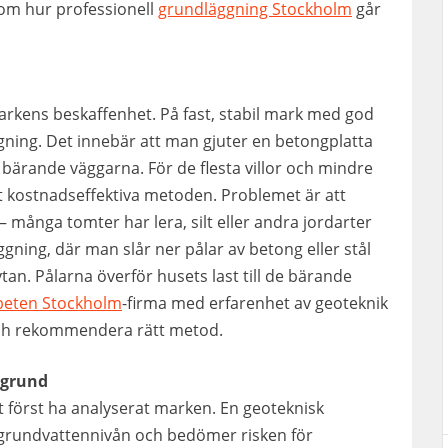
nom hur professionell
grundläggning Stockholm
går
arkens beskaffenhet. På fast, stabil mark med god
ning. Det innebär att man gjuter en betongplatta
 bärande väggarna. För de flesta villor och mindre
t kostnadseffektiva metoden. Problemet är att
– många tomter har lera, silt eller andra jordarter
ggning, där man slår ner pålar av betong eller stål
ytan. Pålarna överför husets last till de bärande
beten Stockholm
-firma med erfarenhet av geoteknik
ch rekommendera rätt metod.
 grund
t först ha analyserat marken. En geoteknisk
 grundvattennivån och bedömer risken för