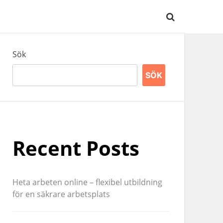
Sök
SÖK
Recent Posts
Heta arbeten online – flexibel utbildning
för en säkrare arbetsplats