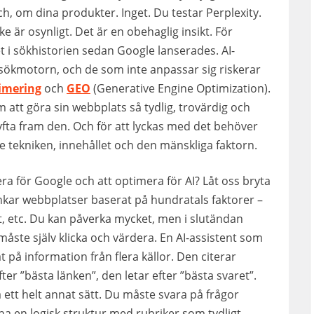
ch, om dina produkter. Inget. Du testar Perplexity.
 är osynligt. Det är en obehaglig insikt. För
tet i sökhistorien sedan Google lanserades. AI-
a sökmotorn, och de som inte anpassar sig riskerar
imering
och
GEO
(Generative Engine Optimization).
 att göra sin webbplats så tydlig, trovärdig och
lyfta fram den. Och för att lyckas med det behöver
 tekniken, innehållet och den mänskliga faktorn.
ra för Google och att optimera för AI? Låt oss bryta
kar webbplatser baserat på hundratals faktorer –
t, etc. Du kan påverka mycket, men i slutändan
åste själv klicka och värdera. En AI-assistent som
på information från flera källor. Den citerar
ter ”bästa länken”, den letar efter ”bästa svaret”.
 ett helt annat sätt. Du måste svara på frågor
ha en logisk struktur med rubriker som tydligt