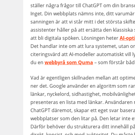
ställer några frågor till ChatGPT om din brans
Inget. Din webbplats nämns inte, ditt varumärke
sanningen är att vi står mitt i det största skif
assistenter håller på att ersätta den klassisk
att bli digitala spöken. Lösningen heter
AI-opt
Det handlar inte om att lura systemet, utan om
citeringsvärd att AI-modeller automatiskt vill 
du en
webbyrå som Quma
– som förstår både
Vad är egentligen skillnaden mellan att optime
ner det. Google använder en algoritm som ran
länkar, nyckelord, sidhastighet, mobilvänlighe
presenteras en lista med länkar. Användaren m
ChatGPT däremot, skapar ett eget svar baserat 
webbplatser som den litar på. Den letar inte ef
Därför behöver du strukturera ditt innehåll på
direkt, koncist, och med auktoritet. Du måste 