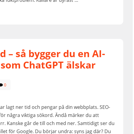
ka fuktproblem. Källare är dyrast …
ad – så bygger du en AI-
 som ChatGPT älskar
0
ar lagt ner tid och pengar på din webbplats. SEO-
 för några viktiga sökord. Ändå märker du att
r. Kanske går de till och med ner. Samtidigt ser du
ället för Google. Du börjar undra: syns jag där? Du