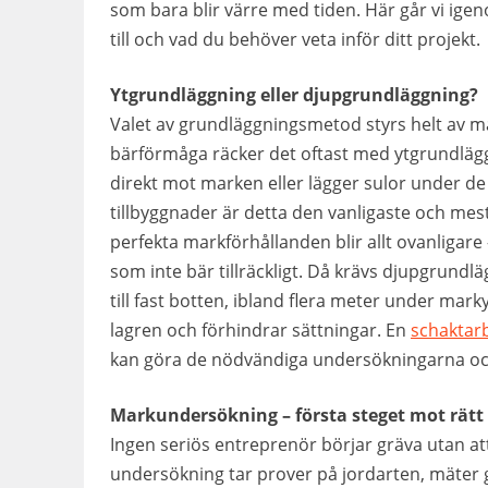
som bara blir värre med tiden. Här går vi ige
till och vad du behöver veta inför ditt projekt.
Ytgrundläggning eller djupgrundläggning?
Valet av grundläggningsmetod styrs helt av m
bärförmåga räcker det oftast med ytgrundlägg
direkt mot marken eller lägger sulor under de
tillbyggnader är detta den vanligaste och mes
perfekta markförhållanden blir allt ovanligare 
som inte bär tillräckligt. Då krävs djupgrundlä
till fast botten, ibland flera meter under mark
lagren och förhindrar sättningar. En
schaktar
kan göra de nödvändiga undersökningarna o
Markundersökning – första steget mot rätt
Ingen seriös entreprenör börjar gräva utan at
undersökning tar prover på jordarten, mäter