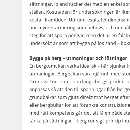
sättningar. Ibland räcker det med en enkel son
ställen. Kostnaden för undersökningen är lite
kosta i framtiden. Utifrån resultatet dimensi
hur mycket armering som behövs, och om pål
steg för att spara pengar, men det är en fals
undersökt är som att bygga på lös sand – bokst
Bygga på berg – utmaningar och lösningar
En bergtomt kan verka idealisk – här sjunker
utmaningar. Berget kan vara ojämnt, med stora
Grundvattnet kan rinna längs bergssprickor
anpassas så att den tål spänningar från berg
grundbalkar som gjuts direkt mot berget efter a
eller bergbultar för att förankra konstruktion
med rätt kompetens går det att få en både stab
tänka på sättningar – berg rör sig i princip int