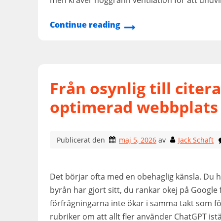
men kräver noggrann ventilation för att undvi
Continue reading
Från osynlig till citer
optimerad webbplats
Publicerat den
maj 5, 2026
av
Jack Schaft
Det börjar ofta med en obehaglig känsla. Du h
byrån har gjort sitt, du rankar okej på Google
förfrågningarna inte ökar i samma takt som för
rubriker om att allt fler använder ChatGPT ist