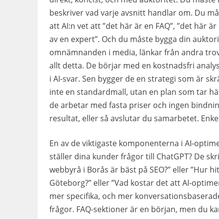
beskriver vad varje avsnitt handlar om. Du 
att AI:n vet att ”det här är en FAQ”, ”det här ä
av en expert”. Och du måste bygga din auktor
omnämnanden i media, länkar från andra trov
allt detta. De börjar med en kostnadsfri analys
i AI-svar. Sen bygger de en strategi som är sk
inte en standardmall, utan en plan som tar hä
de arbetar med fasta priser och ingen bindnings
resultat, eller så avslutar du samarbetet. Enkel
En av de viktigaste komponenterna i AI-optimer
ställer dina kunder frågor till ChatGPT? De skr
webbyrå i Borås är bäst på SEO?” eller ”Hur hit
Göteborg?” eller ”Vad kostar det att AI-optime
mer specifika, och mer konversationsbaserade
frågor. FAQ-sektioner är en början, men du ka