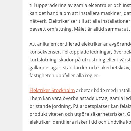
till uppgradering av gamla elcentraler och inst
kan det handla om att installera maskiner, d
nätverk. Elektriker ser till att alla installatio
oavsett omfattning. Målet är alltid samma: att e
Att anlita en certifierad elektriker är avgöra
konsekvenser. Felkopplade ledningar, överbelas
kortslutning, skador på utrustning eller i värs
gällande lagar, standarder och säkerhetskrav, 
fastigheten uppfyller alla regler.
Elektriker Stockholm
arbetar både med install
i hem kan vara överbelastade uttag, gamla led
bristande jordning. På arbetsplatser kan felakt
produktiviteten och utgöra säkerhetsrisker. 
elektriker identifiera risker i tid och undvik