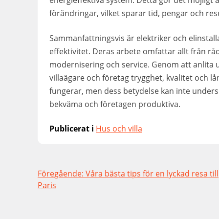
energieffektiva system. Detta gör det möjligt 
förändringar, vilket sparar tid, pengar och res
Sammanfattningsvis är elektriker och elinstall
effektivitet. Deras arbete omfattar allt från råd
modernisering och service. Genom att anlita ut
villaägare och företag trygghet, kvalitet och l
fungerar, men dess betydelse kan inte under
bekväma och företagen produktiva.
Publicerat i
Hus och villa
Inläggsnavigering
Föregående:
Våra bästa tips för en lyckad resa till
Paris