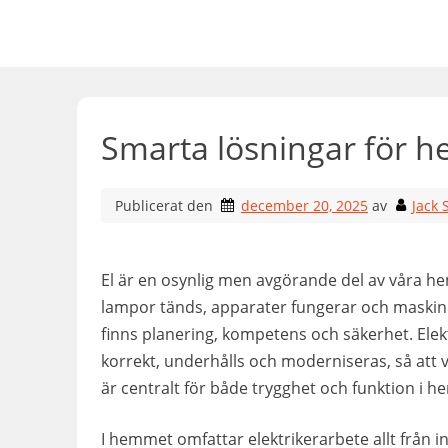
Hoppa
till
innehåll
Smarta lösningar för h
Publicerat den
december 20, 2025
av
Jack 
El är en osynlig men avgörande del av våra hem 
lampor tänds, apparater fungerar och maskin
finns planering, kompetens och säkerhet. Elektr
korrekt, underhålls och moderniseras, så att 
är centralt för både trygghet och funktion i h
I hemmet omfattar elektrikerarbete allt från i