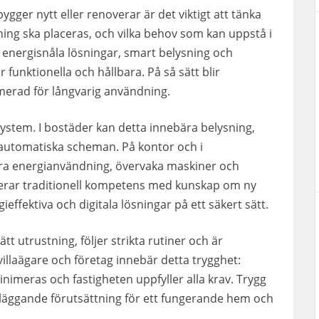
gger nytt eller renoverar är det viktigt att tänka
ning ska placeras, och vilka behov som kan uppstå i
m energisnåla lösningar, smart belysning och
nktionella och hållbara. På så sätt blir
imerad för långvarig användning.
ystem. I bostäder kan detta innebära belysning,
 automatiska scheman. På kontor och i
era energianvändning, övervaka maskiner och
nerar traditionell kompetens med kunskap om ny
gieffektiva och digitala lösningar på ett säkert sätt.
ätt utrustning, följer strikta rutiner och är
illaägare och företag innebär detta trygghet:
inimeras och fastigheten uppfyller alla krav. Trygg
ndläggande förutsättning för ett fungerande hem och