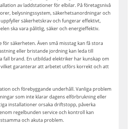
allation av laddstationer för elbilar. På företagsnivå
atorer, belysningssystem, säkerhetsanordningar och
ner uppfyller säkerhetskrav och fungerar effektivt,
len ska vara pålitlig, säker och energieffektiv.
nde för säkerheten. Även små misstag kan få stora
tning eller bristande jordning kan leda till
ta fall brand. En utbildad elektriker har kunskap om
vilket garanterar att arbetet utförs korrekt och att
ation och förebyggande underhåll. Vanliga problem
ningar som inte klarar dagens elförbrukning eller
iga installationer orsaka driftstopp, påverka
Genom regelbunden service och kontroll kan
a kostsamma och akuta problem.