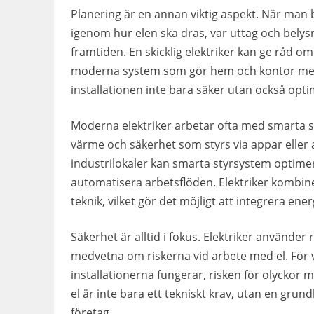
Planering är en annan viktig aspekt. När man by
igenom hur elen ska dras, var uttag och belys
framtiden. En skicklig elektriker kan ge råd o
moderna system som gör hem och kontor mer fu
installationen inte bara säker utan också opt
Moderna elektriker arbetar ofta med smarta s
värme och säkerhet som styrs via appar eller
industrilokaler kan smarta styrsystem optim
automatisera arbetsflöden. Elektriker kombi
teknik, vilket gör det möjligt att integrera ener
Säkerhet är alltid i fokus. Elektriker använder r
medvetna om riskerna vid arbete med el. För v
installationerna fungerar, risken för olyckor m
el är inte bara ett tekniskt krav, utan en gru
företag.