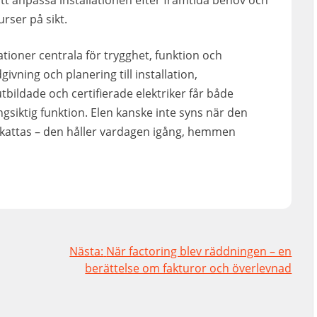
att anpassa installationen efter framtida behov och
urser på sikt.
ationer centrala för trygghet, funktion och
givning och planering till installation,
bildade och certifierade elektriker får både
ångsiktig funktion. Elen kanske inte syns när den
skattas – den håller vardagen igång, hemmen
Nästa:
När factoring blev räddningen – en
berättelse om fakturor och överlevnad