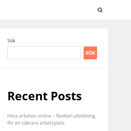
Sök
SÖK
Recent Posts
Heta arbeten online – flexibel utbildning
för en säkrare arbetsplats